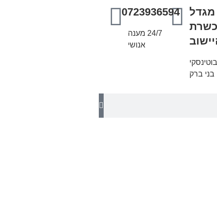
מגדל
0723936594
שרת
24/7 מענה
יישוב
אנושי
בוטינסקי