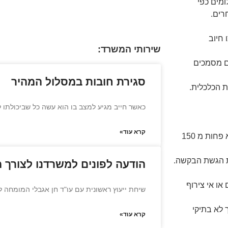
מים כפי
רים.
קשה למתן צו חיוב
שירותי המשרד:
יחד עם מסמכים
סגירת חובות במסלול המהיר
 הכלכלית.
כאשר חייב מגיע למצב בו הוא עשה כל שביכולתו ל
קרא עוד»
יש לצרף קבלה על תשלום ראשון בגובה התשלום החודשי המוצע ולא פחות מ 150
ת הגשת הבקשה.
הודעה לפונים למשרדנו לצורך 
ו אי צירוף
שיחת ייעוץ ראשונית עם עו"ד חן אגבלי המומחה 
 לא בתיקי
קרא עוד»