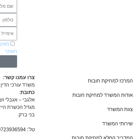
מאשר
האתר
צרו עמנו קשר:
המרכז למחיקת חובות
משרד עורכי הדין 
כתובת
:
אודות המשרד למחיקת חובות
אלגבי – אגבלי וש
מגדל הכשרת היישוב
צוות המשרד
בני ברק
שירותי המשרד
טל':
0723936594
המדריך המלא למחיקת חובות