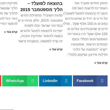
החוק החדש מעביר את
בהוצאה לפועל? –
מחיקת חובות
האחריות לרשות האכיפה
הליך שנעשה 
הליך מספטמבר 2015
והגבייה (הוצאה לפועל לשעבר)
להליך של פש
מהות השינוי? מתחילת חודש
על חייבים יחידים שחובותיהם
הזה יכול להב
ספטמבר 2015, חלק מהחייבים
נמוכים מ-150 אלף שקל , ואילו
להפטר החייב
במדינת ישראל יוכלו לפנות
חייבים שחובותיהם עולים מ-
ישירות להוצאה לפועל ולהגיש
קרא עוד »
150 אלף שקל יהיו באחריות
בקשה להפטר ומחיקת חובות,
האפוטרופוס הכללי וכונס
זה קרה למעשה, בעקבות אישור
הנכסים הרשמי, שמעכשיו
ייקרא "הממונה על הליכי
קרא עוד »
חדלות פירעון ושיקום כלכלי".
קרא עוד »
WhatsApp
LinkedIn
Facebook