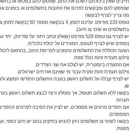
חייבים שאין ביכולתם לשלם את החוב שפסקו להם במלואו או בתשלו
שנפסקו להם ומבקשים לפרוס את החובות בתשלומים או בזמנים אח
מה צריך לצרף לבקשה
טופס 233 מודפס. עליכם לסמן X בבקשה מספר 50 (ב
בתשלומים או שינוי צו חיוב).
יש לצרף גם טופס 529 מודפס (שאלון וכתב ויתור על סודיות), 
נוספים שיש לצרף לטופס, המעידים על יכולת כלכלית.
הצעה הכוללת את התשלומים והזמנים לפריסת החוב, בהתאם ליכולת
צילום תעודת זהות כולל ספח.
אם התעודה ביומטרית, יש לצלם את שני הצדדים.
צילום תעודת זהות זמנית עבור מי שאינם אזרחים ישראלים.
₪.
בקשה ללא תשלום תטופל, אך מומלץ ורצוי לבצע תשלום ראשון בע
הערות
אם חסרים פרטים או מסמכים, יש לציין את הסיבה לפרטים החסרים א
המסמכים.
בקשה לשינוי צו תשלומים ניתן להגיש בתיקים בהם יש חיוב כספי, אך
מזונות.