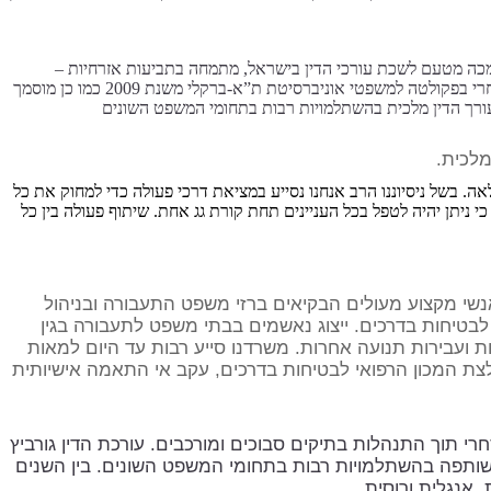
כה מטעם לשכת עורכי הדין בישראל, מתמחה בתביעות אזרחיות –
מסחריות, בעל ניסיון עשיר בניהול תיקים מורכבים, בעל תואר ראשון במשפטים בפקולטה למשפטים מנצ’סטר-אונו משנת 2001 ותואר שני במשפט מסחרי בפקולטה למשפטי אוניברסיטת ת”א-ברקלי משנת 2009 כמו כן מוסמך
מלכית.
לאה. בשל ניסיוננו הרב אנחנו נסייע במציאת דרכי פעולה כדי למחוק את כל
 ניתן יהיה לטפל בכל העניינים תחת קורת גג אחת. שיתוף פעולה בין כל
אנשי מקצוע מעולים הבקיאים ברזי משפט התעבורה ובניהול
 לבטיחות בדרכים. ייצוג נאשמים בבתי משפט לתעבורה בגין
ת ועבירות תנועה אחרות. משרדנו סייע רבות עד היום למאות
מלצת המכון הרפואי לבטיחות בדרכים, עקב אי התאמה אישיותית
רי תוך התנהלות בתיקים סבוכים ומורכבים. עורכת הדין גורביץ
שותפה בהשתלמויות רבות בתחומי המשפט השונים. בין השנים
 אנגלית ורוסית.