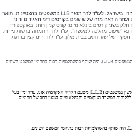
עורך דין לרר הנו עורך דין המתמחה בתחום שוק ההון, דיני תאגידים ומיסים. בעל הסמכה מטעם לשכת עורכי הדין בישראל. לעו"ד לרר תואר LLB במשפטים בהצטיינות, תואר
ר שני במשפטים ועוזר הוראה מזה שלוש שנים בקורסים דיני תאגידים ודיני
ק בשני קורסים בינלאומיים: קורס קניין רוחני באוקספורד
סדנא "שיפוט מהלכה למעשה". עו"ד לרר התמחה ברשות ניירות
פקיד של עוזר חשב בבית מלון. עו"ד לרר הינו קצין בדרגת
– בעליו של "עופר חרבי" משרד עורכי דין, בעל הסמכה מטעם לשכת עורכי הדין בישראל ומשמש כטוען רבני משנת 1997 לצד לימודי המשפטים L.L.B, היה שותף בהשתלמויות רבות בתחומי המשפט השונים.
בעל התמחות בתחום המשפט האזרחי מסחרי על כל רבדיו השונים, בעל הסמכה מטעם לשכת עורכי הדין בישראל לצד לימודי תואר ראשון במשפטים (L.L.B) מטעם הקריה האקדמית אונו, עו״ד ימין בעל
שפטי ללקוחות המשרד המקומיים והבינלאומיים במגוון רחב של תחומים