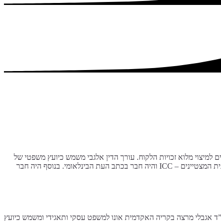
 למיצוי מלוא זכויות הלקוח. עורך הדין אלגבי משמש כיועץ משפטי של
שלל חברות במשק הישראלי, כעוזר הוראה באקדמיה ומנהל פורום רשלנות רפואית במהלך טיפול ניתוחי. עורך הדין אלגבי סיים את מסלול לימודיו בתוכנית המצטיינים – ICC והיה חבר בכתב העת הבינלאומי. בנוסף היה חבר
”ד אגבלי מרצה בקריה האקדמית אונו למשפט עסקי ותאגידי ומשמש כיועץ