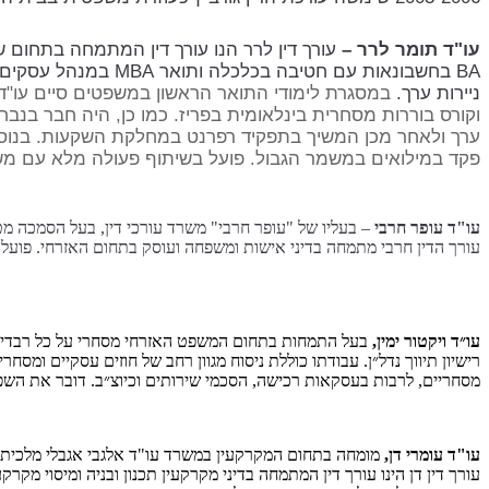
עו"ד תומר לרר –
BA בחשבונאות עם חט
ניירות ערך.
במסגרת לימודי התואר הראשון במשפטים סיים עו"ד ל
וקורס בוררות מסחרית בינלאומית בפריז. כמו כן, היה חבר בנ
ערך ולאחר מכן המשיך בתפקיד רפרנט במחלקת השקעות. בנוסף לנ
פקד במילואים במשמר הגבול. פועל בשיתוף פעולה מלא עם משר
עו"ד עופר חרבי
עורך הדין חרבי מתמחה בדיני אישות ומשפחה ועוסק בתחום האזרחי. פועל 
עו״ד ויקטור ימין,
רישיון תיווך נדל״ן. עבודתו כוללת ניסוח מגוון רחב של חוזים עסקיים ומסחרי
מסחריים, לרבות בעסקאות רכישה, הסכמי שירותים וכיוצ״ב. דובר את השפו
עו"ד עומרי דן,
מומחה בתחום המקרקעין במשרד עו"ד אלגבי אגבלי מלכית.
עורך דין דן הינו עורך דין המתמחה בדיני מקרקעין תכנון ובניה ומיסוי מקרקעין, בעל הסמכה מטעם לשכת