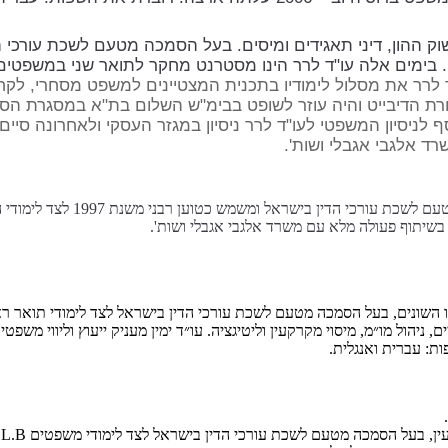
יבה בכלכלה ותואר MBA במנהל עסקים. בימים אלה עו"ד לרר הינו מסטרנט מחקר לתוא
רר את מסלול לימודיו בתכנית המצטיינים למשפט מסחרי, לקח חל
בחרת הדיבייט והיה עוזר לשופט בבימ"ש השלום בת"א במסגרת ה
יסיון המשפטי לעו"ד לרר ניסיון במגזר העסקי ולאחרונה סיים ת
ד אלגבי אגבלי ושות'.
בשיתוף פעולה מלא עם משרד אלגבי אגבלי ושות'.
ים, ניהול מו״מ, מיסוי מקרקעין וליטיגציה. עו״ד ימין מעניק ייעוץ וליווי מ
ת: עברית ואנגלית.
 עורכי הדין בישראל לצד לימודי משפטים L.L.B, היה שותף בהשתלמויות רבות בתחומי המשפט השונים.