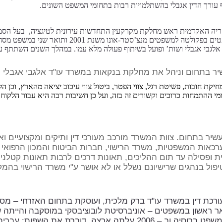
ורך הדין אגבלי בהשתלמויות רבות בתחומי המשפט השונים.
קריה האקדמית
ראש מחלקת מקרקעין התחדשות עירונית לטיגציה
, בעל הסמ
עשיר בתחום וניהל את מחלקת בנקאות במשרד עו"ד אלגבי אגבלי 
חיקת חובות, פשיטת רגל, צווי הפטר, ביטול צווי עיכוב יציאה מהארץ, וכן ה
י ההתמחות כרוכים וקשורים זה בזה, ועל כן חשיבות רבה היא עבור הלקוח כי
עשיר בתחום. צוות המשרד מורכב מעורכי דין ותיקים ומקצועיים ו
 הערכאות המשפטיות, משרד הרישוי, חברות הביטוח והמכון הרפואי
ת ופסילה עד תום ההליכים, תאונות דרכים לרבות תאונות קטלניו
 טיפול בנהגים שרישיונם נשלל או לא אושר ע"י משרד הרישוי בה
 עורכת דין במשרד עו"ד ברק מלכית, ועוסקת בתחום האזרחי – מסח
ר ראשון במשפטים – אוניברסיטת לובוציבסקי במוסקבה והייתה 
דוברת את השפות: עברית,