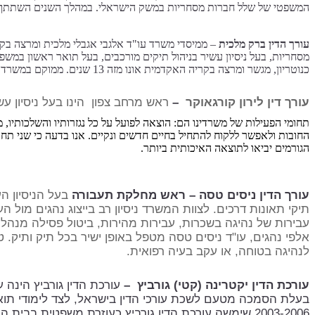
המשפטי של שלל חברות מסחריות במשק הישראלי. במהלך השנים השתתף ע
עורך הדין ברק מלכית
–
ממיסדי משרד עו"ד אלגבי אגבלי מלכית ומרצה ב
כנוטריון, מגשר ומרצה בקריה האקדמית אונו מזה 13 שנים. ממוקם במשרד אלגבי אגבלי ושות’ ופועל בשיתוף פעולה מלא עמו. במהלך השנים השתתף עורך הדין מלכית בהשתלמויות רבות בתחומי המשפט השונים
עורך דין לירון קורגאוקר
–
ראש מרחב צפון
הינו בעל ניסיון 
תחומי הפעילות של משרדינו הם: הוצאה לפועל על כל נגזרותיו והשלכותיו, מ
החובות ולאפשר ללקוח להתחיל בחיים חדשים ונקיים. אנו בדעה כי שני תחומ
הגורמים יביאו לתוצאה האיכותית ביותר.
עורך הדין ניסים טסה – ראש מחלקת תעבורה
בעל הניסיון ה
תיקי תאונות דרכים. לצוות המשרד ניסיון רב בייצוג נהגים מול
עבירות של נהיגה בשכרות, עבירות מהירות, ביטול פסילה מנהלי
אלפי נהגים, עו"ד ניסים טסה מטפל באופן ישיר בכל תיק ותיק.
לנהיגה בטוחה, או עקב בעיה רפואית.
עורכת הדין יקטרינה (קטי) גורביץ –
עורכת הדין גורביץ הינה
בעלת הסמכה מטעם לשכת עורכי הדין בישראל, לצד לימודי תוא
2003-2006 שימשה עורכת הדין גורביץ כעוזרת משפטית בבית המשפט ברוסיה וב – 2006 עלתה ארצה.